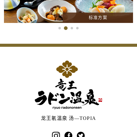
标准方案
龙王氡温泉 汤―TOPIA