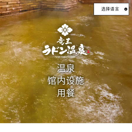
选择语言
龙王氡温泉 汤―TOPIA
温泉
首页
馆内设施
用餐
养生之旅
温泉
馆内设施