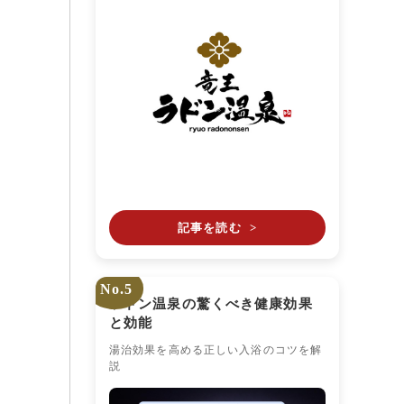
記事を読む
>
No.5
ラドン温泉の驚くべき健康効果
と効能
湯治効果を高める正しい入浴のコツを解
説