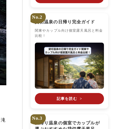
No.2
貸切温泉の日帰り完全ガイド
関東やカップル向け個室露天風呂と料金
比較！
記事を読む
>
No.3
！滝
日帰り温泉の個室でカップルが