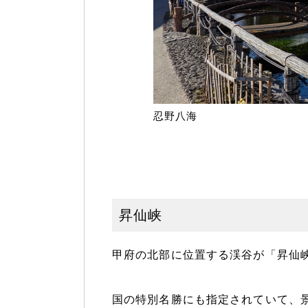
忍野八海
昇仙峡
甲府の北部に位置する渓谷が「昇仙
国の特別名勝にも指定されていて、景