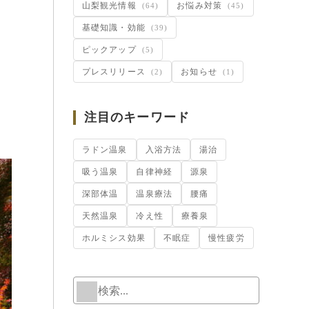
山梨観光情報
お悩み対策
(64)
(45)
基礎知識・効能
(39)
ピックアップ
(5)
プレスリリース
お知らせ
(2)
(1)
注目のキーワード
ラドン温泉
入浴方法
湯治
吸う温泉
自律神経
源泉
深部体温
温泉療法
腰痛
天然温泉
冷え性
療養泉
ホルミシス効果
不眠症
慢性疲労
検索
When autoc