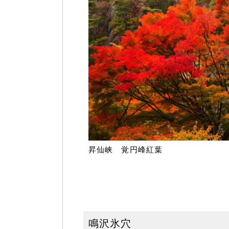
昇仙峡 覚円峰紅葉
鳴沢氷穴