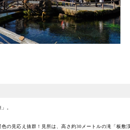
峡」。
色の見応え抜群！見所は、高さ約30メートルの滝「板敷