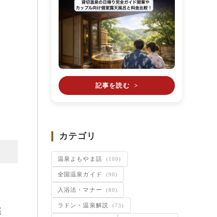
記事を読む
>
カテゴリ
温泉よもやま話
(100)
全国温泉ガイド
(90)
入浴法・マナー
(80)
ラドン・温泉解説
(73)
渓