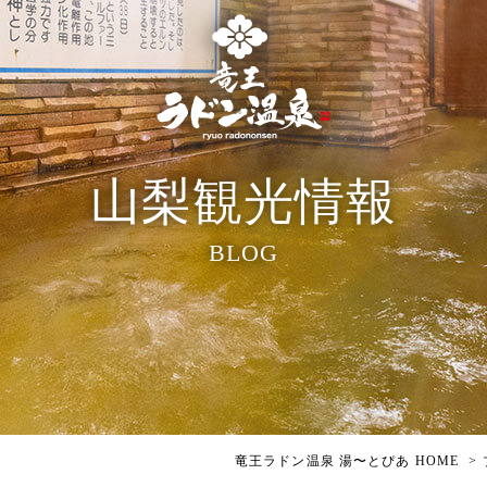
山梨観光情報
BLOG
竜王ラドン温泉 湯〜とぴあ HOME