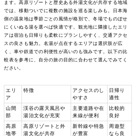
ます。高原リゾートと歴史ある外湯文化が共存する地域
では、移動ついでに複数の施設を巡る楽しみも。日本海
側の温泉地は季節ごとの風情が格別で、冬場でものぼせ
にくいぬる湯を選べば快適です。観光地に隣接したエリ
アは宿泊も日帰りも柔軟にプランしやすく、交通アクセ
スの良さも魅力。名湯が点在するエリアは選択肢が広
く、車や鉄道での利便性が高いのも強みです。以下の比
較表を参考に、自分の旅の目的に合わせて選んでみてく
ださい。
エリ
特徴
アクセスのし
日帰り
ア
やすさ
適性
山間
渓谷の露天風呂や
主要道路や在
比較的
部
湯治文化が充実
来線が便利
良好
高原
高原リゾートと外
新幹線や特急
周遊型
地帯
湯文化が共存
が豊富
なら良