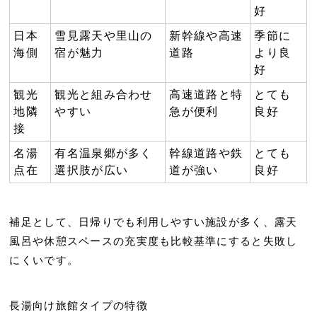
好
日本
雪見露天や里山の
新幹線や高速
季節に
海側
宿が魅力
道路
より良
好
観光
観光と組み合わせ
高速道路と特
とても
地隣
やすい
急が便利
良好
接
名湯
有名温泉郷が多く
幹線道路や鉄
とても
点在
選択肢が広い
道が強い
良好
補足として、日帰りでも利用しやすい施設が多く、
露天
風呂
や休憩スペースの充実度も比較基準にすると失敗し
にくいです。
長湯向け旅館タイプの特徴