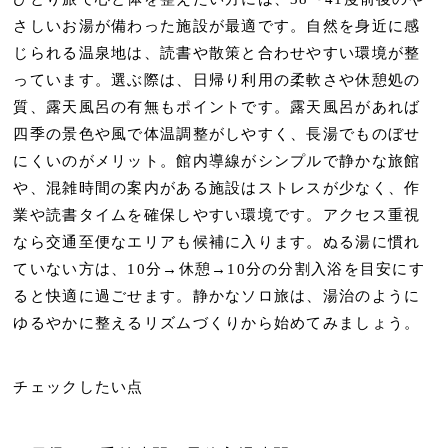
さしいお湯
が備わった施設が最適です。自然を身近に感
じられる温泉地は、読書や散策と合わせやすい環境が整
っています。選ぶ際は、日帰り利用の柔軟さや休憩処の
質、露天風呂の有無もポイントです。露天風呂があれば
四季の景色や風で体温調整がしやすく、
長湯でものぼせ
にくい
のがメリット。館内導線がシンプルで静かな旅館
や、混雑時間の案内がある施設はストレスが少なく、作
業や読書タイムを確保しやすい環境です。アクセス重視
なら交通至便なエリアも候補に入ります。
ぬる湯に慣れ
ていない方は、10分→休憩→10分の分割入浴
を目安にす
ると快適に過ごせます。静かなソロ旅は、湯治のように
ゆるやかに整えるリズムづくりから始めてみましょう。
チェックしたい点