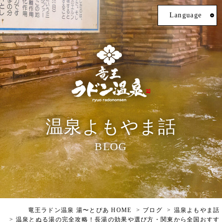
Language
温泉よもやま話
BLOG
竜王ラドン温泉 湯〜とぴあ HOME
ブログ
温泉よもやま話
温泉とぬる湯の完全攻略！長湯の効果や選び方・関東から全国おすす