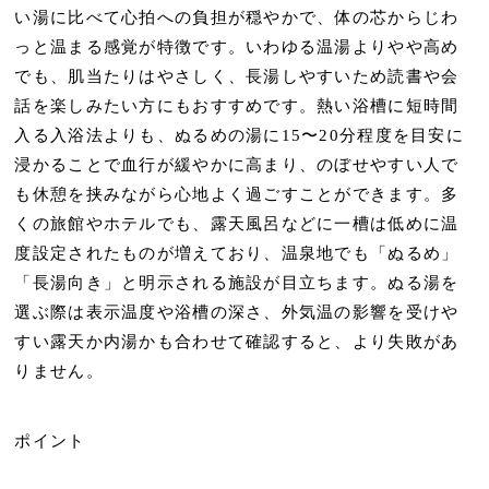
い湯に比べて
心拍への負担が穏やか
で、体の芯からじわ
っと温まる感覚が特徴です。いわゆる温湯よりやや高め
でも、肌当たりはやさしく、
長湯しやすい
ため読書や会
話を楽しみたい方にもおすすめです。熱い浴槽に短時間
入る入浴法よりも、ぬるめの湯に
15〜20分程度を目安
に
浸かることで血行が緩やかに高まり、のぼせやすい人で
も休憩を挟みながら心地よく過ごすことができます。多
くの旅館やホテルでも、露天風呂などに一槽は低めに温
度設定されたものが増えており、温泉地でも「ぬるめ」
「長湯向き」と明示される施設が目立ちます。ぬる湯を
選ぶ際は
表示温度や浴槽の深さ
、外気温の影響を受けや
すい露天か内湯かも合わせて確認すると、より失敗があ
りません。
ポイント