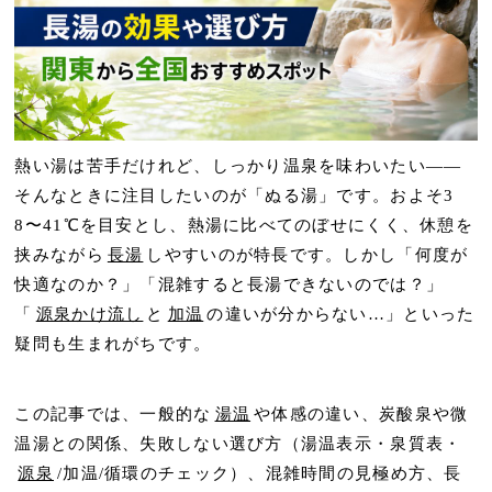
熱い湯は苦手だけれど、しっかり温泉を味わいたい――
そんなときに注目したいのが「ぬる湯」です。およそ3
8〜41℃を目安とし、熱湯に比べてのぼせにくく、休憩を
挟みながら
長湯
しやすいのが特長です。しかし「何度が
快適なのか？」「混雑すると長湯できないのでは？」
「
源泉かけ流し
と
加温
の違いが分からない…」といった
疑問も生まれがちです。
この記事では、一般的な
湯温
や体感の違い、炭酸泉や微
温湯との関係、失敗しない選び方（湯温表示・泉質表・
源泉
/加温/循環のチェック）、混雑時間の見極め方、長