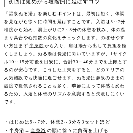
初回は短めから段階的に延ばすコツ
「温泉ぬる湯」を楽しむポイントは、
最初は短く、体調
を見ながら徐々に時間を延ばす
ことです。入浴は5～7分
程度から始め、湯上がりに2～3分の休憩を挟み、体の温
まり具合や心拍数の変化をチェックします。のぼせやす
い方はまず
半身浴
から入り、肩は湯から出して負担を軽
くしましょう。ぬる湯は長湯に向いていますが、
1サイク
ル10～15分前後
を目安に、合計30～40分までを上限とす
るのが安心です。こうした工夫をすると、どのエリアの
人気施設でも快適に過ごせます。ぬる湯は源泉のままの
温度で提供されることも多く、季節によって体感も変わ
るため、
入浴と休憩のリズム
を意識すると失敗しにくい
です。
はじめは5～7分、休憩2～3分
を3セットほど
半身浴→
全身浴
の順に徐々に負荷を上げる