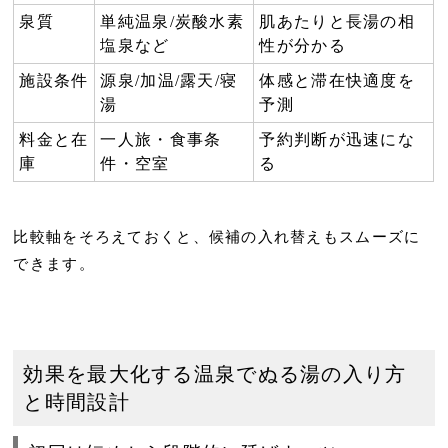
泉質
単純温泉/炭酸水素
肌あたりと長湯の相
塩泉など
性
が分かる
施設条件
源泉/加温/露天/寝
体感と滞在快適度
を
湯
予測
料金と在
一人旅・食事条
予約判断が迅速
にな
庫
件・空室
る
比較軸をそろえておくと、候補の入れ替えもスムーズに
できます。
効果を最大化する温泉でぬる湯の入り方
と時間設計