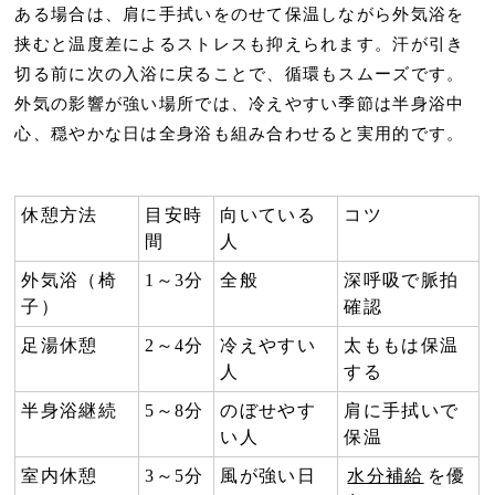
ある場合は、肩に手拭いをのせて保温しながら外気浴を
挟むと温度差によるストレスも抑えられます。
汗が引き
切る前に次の入浴に戻る
ことで、循環もスムーズです。
外気の影響が強い場所では、冷えやすい季節は半身浴中
心、穏やかな日は全身浴も組み合わせると実用的です。
休憩方法
目安時
向いている
コツ
間
人
外気浴（椅
1～3分
全般
深呼吸で脈拍
子）
確認
足湯休憩
2～4分
冷えやすい
太ももは保温
人
する
半身浴継続
5～8分
のぼせやす
肩に手拭いで
い人
保温
室内休憩
3～5分
風が強い日
水分補給
を優