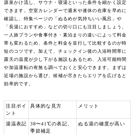
源泉かけ流し
、
サウナ・寝湯
といった条件を細かく設定
できます。
空室カレンダー
で週末や連休の在庫を早めに
確認し、特集ページの「
ぬるめが気持ちいい風呂
」や
「
長湯におすすめ
」などの切り口にも注目しましょう。
一人旅プラン
や
食事付き・素泊まり
の違いによって料金
帯も変わるため、条件と料金を並行して比較するのが時
短のコツです。加えて、
チェックイン後の入浴時間帯
に
露天の温度が少し下がる施設もあるため、
入浴可能時間
や
加温運転の有無
も調べておくと安心できます。まずは
近場の施設から選び、候補が尽きたらエリアを広げると
効率的です。
注目ポイ
具体的な見方
メリット
ント
湯温表記
38〜41℃の表記、
ぬる湯の確度が高い
季節補足