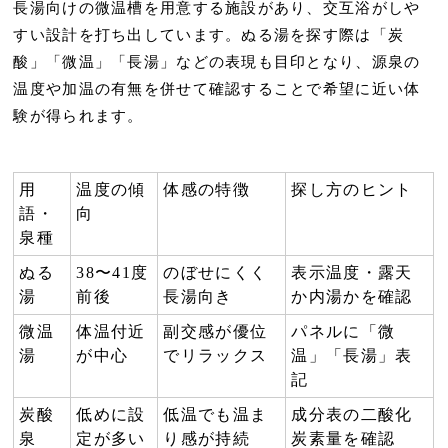
長湯向けの微温槽
を用意する施設があり、交互浴がしや
すい設計を打ち出しています。ぬる湯を探す際は「炭
酸」「微温」「長湯」などの表現も目印となり、
源泉の
温度や加温の有無
を併せて確認することで希望に近い体
験が得られます。
用
温度の傾
体感の特徴
探し方のヒント
語・
向
泉種
ぬる
38〜41度
のぼせにくく
表示温度・露天
湯
前後
長湯向き
か内湯かを確認
微温
体温付近
副交感が優位
パネルに「微
湯
が中心
でリラックス
温」「長湯」表
記
炭酸
低めに設
低温でも温ま
成分表の二酸化
泉
定が多い
り感が持続
炭素量を確認