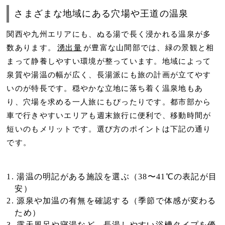
さまざまな地域にある穴場や王道の温泉
関西や九州エリアにも、ぬる湯で長く浸かれる温泉が多
数あります。
湧出量
が豊富な山間部では、緑の景観と相
まって静養しやすい環境が整っています。地域によって
泉質や湯温の幅が広く、
長湯派
にも旅の計画が立てやす
いのが特長です。穏やかな立地に落ち着く温泉地もあ
り、穴場を求める一人旅にもぴったりです。都市部から
車で行きやすいエリアも週末旅行に便利で、移動時間が
短いのもメリットです。選び方のポイントは下記の通り
です。
湯温の明記
がある施設を選ぶ（38〜41℃の表記が目
安）
源泉
や
加温
の有無を確認する（季節で体感が変わる
ため）
露天風呂
や寝湯など、長湯しやすい浴槽タイプを優