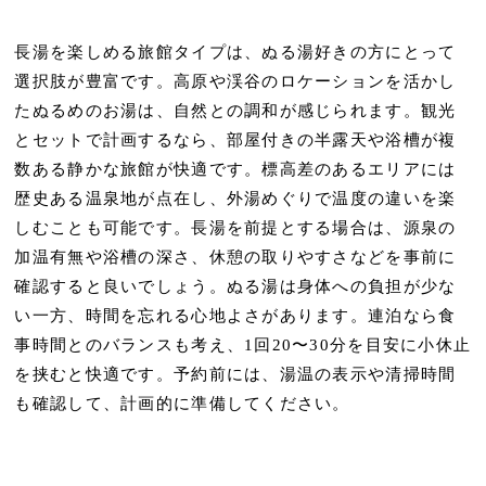
長湯を楽しめる旅館タイプは、ぬる湯好きの方にとって
選択肢が豊富です。高原や渓谷のロケーションを活かし
たぬるめのお湯は、自然との調和が感じられます。観光
とセットで計画するなら、
部屋付きの半露天
や浴槽が複
数ある静かな旅館が快適です。標高差のあるエリアには
歴史ある温泉地が点在し、外湯めぐりで温度の違いを楽
しむことも可能です。長湯を前提とする場合は、
源泉の
加温有無
や浴槽の深さ、
休憩の取りやすさ
などを事前に
確認すると良いでしょう。ぬる湯は身体への負担が少な
い一方、
時間を忘れる心地よさ
があります。連泊なら食
事時間とのバランスも考え、
1回20〜30分を目安
に小休止
を挟むと快適です。予約前には、湯温の表示や清掃時間
も確認して、計画的に準備してください。