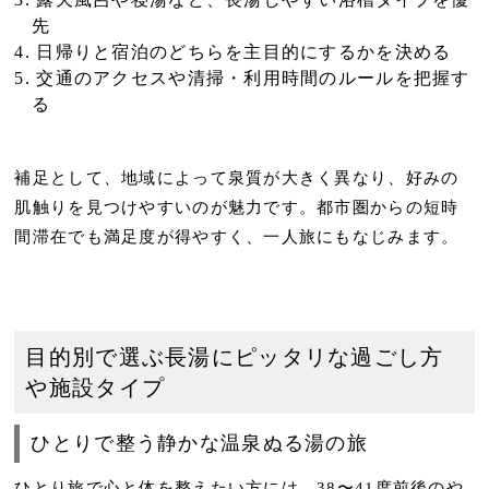
先
日帰り
と
宿泊
のどちらを主目的にするかを決める
交通の
アクセス
や清掃・利用時間のルールを把握す
る
補足として、地域によって泉質が大きく異なり、好みの
肌触りを見つけやすいのが魅力です。都市圏からの短時
間滞在でも満足度が得やすく、一人旅にもなじみます。
目的別で選ぶ長湯にピッタリな過ごし方
や施設タイプ
ひとりで整う静かな温泉ぬる湯の旅
ひとり旅で心と体を整えたい方には、
38〜41度前後のや