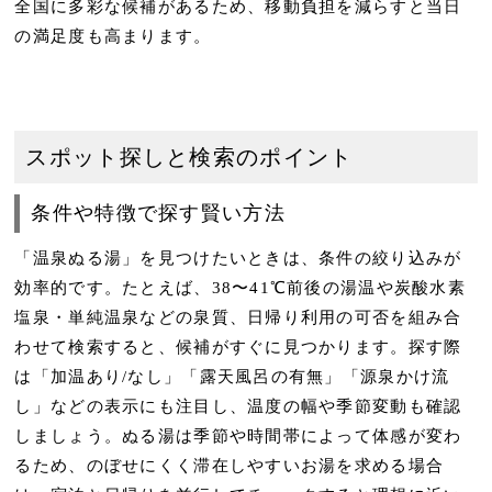
全国に多彩な候補があるため、移動負担を減らすと当日
の満足度も高まります。
スポット探しと検索のポイント
条件や特徴で探す賢い方法
「温泉ぬる湯」を見つけたいときは、条件の絞り込みが
効率的です。たとえば、
38〜41℃前後の湯温
や
炭酸水素
塩泉・単純温泉
などの泉質、
日帰り利用の可否
を組み合
わせて検索すると、候補がすぐに見つかります。探す際
は「加温あり/なし」「露天風呂の有無」「源泉かけ流
し」などの表示にも注目し、
温度の幅や季節変動
も確認
しましょう。ぬる湯は季節や時間帯によって体感が変わ
るため、
のぼせにくく滞在しやすいお湯
を求める場合