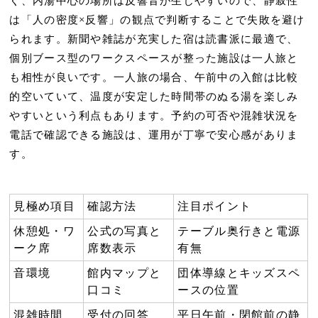
く、内湯中心の場所は反響音が生じやすいので、
静寂性
は「人の密度×反響」の観点で判断
することで失敗を避け
られます。新聞や雑誌が充実した宿は読書派に最適で、
個別ブース型のワークスペースが整った施設は一人旅と
も相性が良いです。一人旅の場合、午前中の入館は比較
的空いていて、
温度が安定した時間帯のぬる湯
を楽しみ
やすいという利点もあります。予約の可否や混雑状況を
電話で確認できる施設は、運用が丁寧で安心感がありま
す。
見極め項目
確認方法
注目ポイント
休憩処・ワ
公式の写真と
テーブル奥行きと電源
ーク席
席数表示
有無
音環境
館内マップと
団体導線とキッズスペ
口コミ
ースの位置
混雑時間
受付の回答
平日午前・閉館前の静