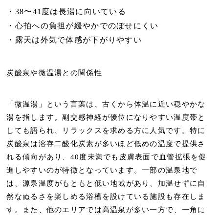
38〜41度
は長湯に向いている
心拍への負担が
緩やか
でのぼせにくい
露天は外気で
体感が下がりやすい
炭酸泉や微温湯との関係性
「微温湯」という言葉は、古くから
体温に近い穏やかな
湯
を指します。副交感神経が優位になりやすい温度帯と
しても語られ、リラックスを求める方に人気です。特に
炭酸泉は溶存二酸化炭素が多いほど低めの温度で提供
さ
れる傾向があり、40度未満でも皮膚表面で血管拡張を促
進しやすいのが特徴となっています。一部の温泉地で
は、源泉温度がもともと低い地域があり、加温せずに
自
然なぬるさ
を楽しめる浴槽を設けている施設も存在しま
す。また、他のエリアでは高温泉が多い一方で、一角に