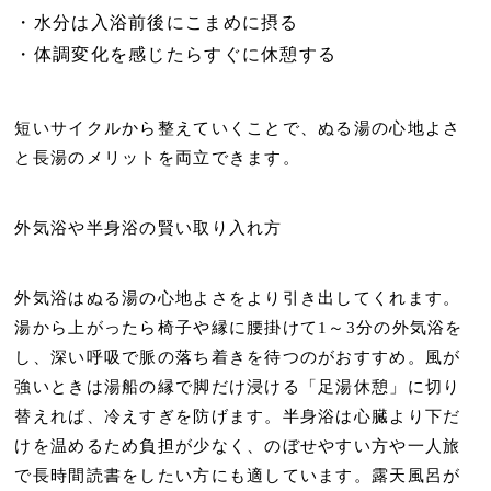
水分は入浴前後にこまめに摂る
体調変化を感じたらすぐに休憩する
短いサイクルから整えていくことで、ぬる湯の心地よさ
と長湯のメリットを両立できます。
外気浴や半身浴の賢い取り入れ方
外気浴はぬる湯の心地よさをより引き出してくれます。
湯から上がったら
椅子や縁に腰掛けて1～3分の外気浴
を
し、深い呼吸で脈の落ち着きを待つのがおすすめ。風が
強いときは湯船の縁で脚だけ浸ける「足湯休憩」に切り
替えれば、冷えすぎを防げます。
半身浴は心臓より下だ
けを温める
ため負担が少なく、のぼせやすい方や一人旅
で長時間読書をしたい方にも適しています。露天風呂が