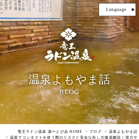
Language
温泉よもやま話
BLOG
竜王ラドン温泉 湯〜とぴあ HOME
ブログ
温泉よもやま話
温泉でコンタクトを使う際のリスクと安全な外し方徹底解説｜視力サ