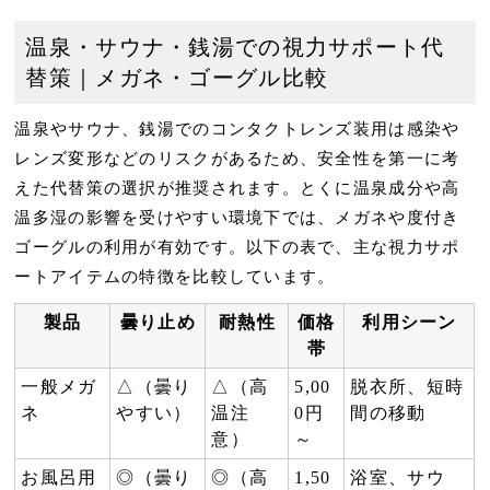
温泉・サウナ・銭湯での視力サポート代
替策｜メガネ・ゴーグル比較
温泉やサウナ、銭湯でのコンタクトレンズ装用は感染や
レンズ変形などのリスクがあるため、
安全性を第一に考
えた代替策の選択
が推奨されます。とくに温泉成分や高
温多湿の影響を受けやすい環境下では、メガネや度付き
ゴーグルの利用が有効です。以下の表で、主な視力サポ
ートアイテムの特徴を比較しています。
製品
曇り止め
耐熱性
価格
利用シーン
帯
一般メガ
△（曇り
△（高
5,00
脱衣所、短時
ネ
やすい）
温注
0円
間の移動
意）
～
お風呂用
◎（曇り
◎（高
1,50
浴室、サウ