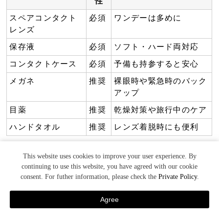
性
スペアコンタクト
必須
ワンデーは多めに
レンズ
保存液
必須
ソフト・ハード両対応
コンタクトケース
必須
予備も持参すると安心
メガネ
推奨
裸眼時や緊急時のバック
アップ
目薬
推奨
乾燥対策や旅行中のケア
ハンドタオル
推奨
レンズ着脱時にも便利
This website uses cookies to improve your user experience. By
1dayコンタクトと2weekコンタクトの温泉で
continuing to use this website, you have agreed with our cookie
の使い分けポイント
consent. For futher information, please check the
Private Policy
.
温泉では
1dayタイプのコンタクトレンズ
が衛生面で特に
Agree
おすすめです。1dayなら入浴後すぐに新しいレンズに交
宿泊予約
TEL
日帰り予約
MENU