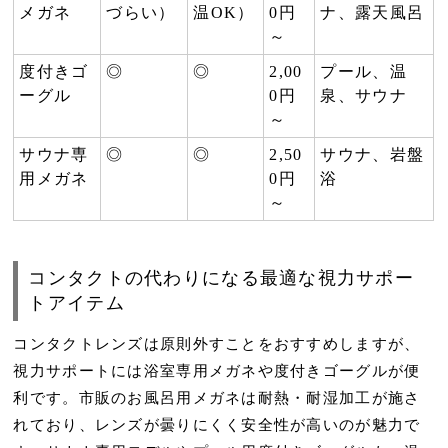
メガネ
づらい）
温OK）
0円
ナ、露天風呂
～
度付きゴ
◎
◎
2,00
プール、温
ーグル
0円
泉、サウナ
～
サウナ専
◎
◎
2,50
サウナ、岩盤
用メガネ
0円
浴
～
コンタクトの代わりになる最適な視力サポー
トアイテム
コンタクトレンズは原則外す
ことをおすすめしますが、
視力サポートには浴室専用メガネや度付きゴーグルが便
利です。市販のお風呂用メガネは耐熱・耐湿加工が施さ
れており、レンズが曇りにくく安全性が高いのが魅力で