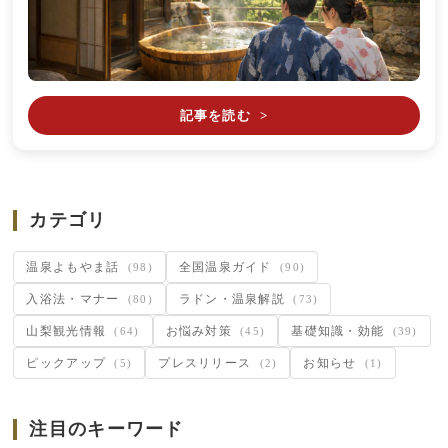
記事を読む
>
カテゴリ
温泉よもやま話
全国温泉ガイド
(98)
(90)
入浴法・マナー
ラドン・温泉解説
(80)
(73)
山梨観光情報
お悩み対策
基礎知識・効能
(64)
(45)
(39)
ピックアップ
プレスリリース
お知らせ
(5)
(2)
(1)
注目のキーワード