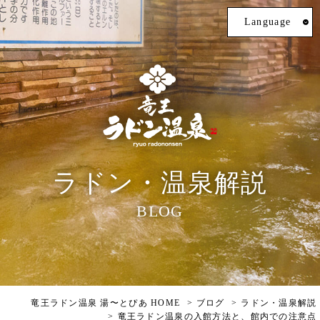
Language
ラドン・温泉解説
BLOG
竜王ラドン温泉 湯〜とぴあ HOME
ブログ
ラドン・温泉解説
竜王ラドン温泉の入館方法と、館内での注意点