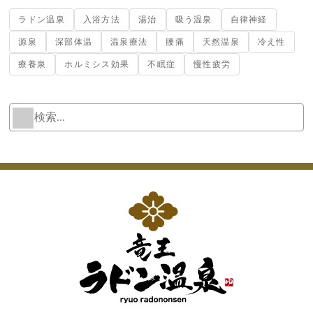
ラドン温泉
入浴方法
湯治
吸う温泉
自律神経
源泉
深部体温
温泉療法
腰痛
天然温泉
冷え性
療養泉
ホルミシス効果
不眠症
慢性疲労
検
W