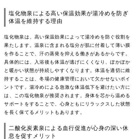
塩化物泉による高い保温効果が湯冷めを防ぎ
体温を維持する理由
塩化物泉は、高い保温効果によって湯冷めを防ぐ役割を
果たします。温泉に含まれる塩分が肌に付着して薄い膜
を作ることで、汗の蒸発を抑える働きがあるからです。
具体的には、入浴後も体温が逃げにくくなり、ぽかぽか
と暖かい状態が持続しやすくなります。体温を適切に維
持することは、冬場の健康管理において欠かせないポイ
ントです。湯冷めによる急激な体温低下を避けたい方に
は、この塩化物泉が推奨されます。身体を芯から温める
サポートをすることで、心身ともにリラックスした状態
を長く保てるメリットもあります。
二酸化炭素泉による血行促進が心身の深い休
息を促すメリット