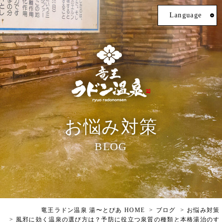
Language
お悩み対策
BLOG
竜王ラドン温泉 湯〜とぴあ HOME
ブログ
お悩み対策
風邪に効く温泉の選び方は？予防に役立つ泉質の種類と本格湯治のす