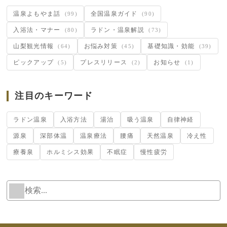
温泉よもやま話
全国温泉ガイド
(99)
(90)
入浴法・マナー
ラドン・温泉解説
(80)
(73)
山梨観光情報
お悩み対策
基礎知識・効能
(64)
(45)
(39)
ピックアップ
プレスリリース
お知らせ
(5)
(2)
(1)
注目のキーワード
ラドン温泉
入浴方法
湯治
吸う温泉
自律神経
源泉
深部体温
温泉療法
腰痛
天然温泉
冷え性
療養泉
ホルミシス効果
不眠症
慢性疲労
検
W