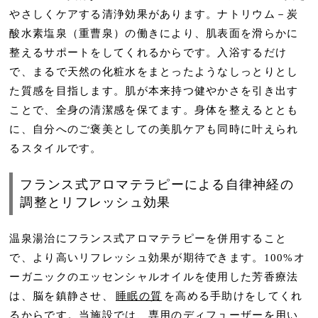
やさしくケアする清浄効果があります。ナトリウム－炭
酸水素塩泉（重曹泉）の働きにより、肌表面を滑らかに
整えるサポートをしてくれるからです。入浴するだけ
で、まるで天然の化粧水をまとったようなしっとりとし
た質感を目指します。肌が本来持つ健やかさを引き出す
ことで、全身の清潔感を保てます。身体を整えるととも
に、自分へのご褒美としての美肌ケアも同時に叶えられ
るスタイルです。
フランス式アロマテラピーによる自律神経の
調整とリフレッシュ効果
温泉湯治にフランス式アロマテラピーを併用すること
で、より高いリフレッシュ効果が期待できます。100%オ
ーガニックのエッセンシャルオイルを使用した芳香療法
は、脳を鎮静させ、
睡眠の質
を高める手助けをしてくれ
るからです。当施設では、専用のディフューザーを用い