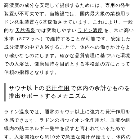
高濃度の成分を安定して提供するためには、専用の発生
装置が不可欠です。当施設では、国内最大級の業務用ラ
ドン発生装置を6基稼働させています。これにより、一般
的な
天然温泉
では変動しやすい
ラドン濃度
を、常に高い
水準（87マッヘ）で維持することが可能です。安定した
成分濃度の中で入浴することで、体内への働きかけをよ
り確かなものにします。確かな品質管理に基づいた環境
での入浴は、健康維持を目的とする本格派の方にとって
信頼の指標となります。
サウナ以上の
発汗作用
で体内の余計なものを
排出サポートするメカニズム
ラドン温泉では、通常のサウナ以上に強力な発汗作用を
体感できます。ラドンの持つイオン化作用が、血液や組
織内の熱エネルギー発生を促すと言われているためで
す。入浴開始から約10分で急激な発汗が始まり、体内の