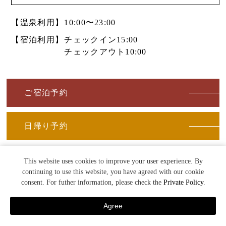
【温泉利用】
10:00〜23:00
【宿泊利用】
チェックイン15:00
チェックアウト10:00
ご宿泊予約
日帰り予約
宿泊メンバー登録
This website uses cookies to improve your user experience. By
continuing to use this website, you have agreed with our cookie
会員ログイン
consent. For futher information, please check the
Private Policy
.
多くのお客様へ
Agree
健康の喜びをお届けする
宿泊予約
TEL
日帰り予約
MENU