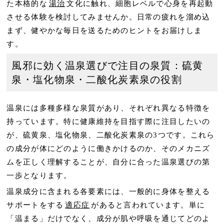
た本格的な
湯治
文化に触れ、細胞レベルで心身を再起動
させる体験を検討してみませんか。日常の疲れを溜め込
まず、健やかな毎日を送るためのヒントをお届けしま
す。
風邪に効く温泉選びで注目の泉質：硫黄
泉・塩化物泉・二酸化炭素泉の役割
温泉には多種多様な泉質があり、それぞれ異なる特徴を
持っています。特に健康維持を目指す際に注目したいの
が、硫黄泉、塩化物泉、二酸化炭素泉の3つです。これら
の成分が体にどのように働きかけるのか、そのメカニズ
ムを正しく理解することが、自分に合った温泉選びの第
一歩となります。
温泉成分に含まれる各要素には、一般的に身体を整える
サポートをする
適応症
があると言われています。単に
「温まる」だけでなく、成分が肌や呼吸を通じてどのよ