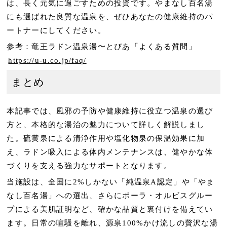
は、長く元気に過ごすための投資です。やまなし百名湯
にも選ばれた良質な温泉を、ぜひあなたの健康維持のパ
ートナーにしてください。
参考：竜王ラドン温泉湯〜とぴあ「よくある質問」
https://u-u.co.jp/faq/
まとめ
本記事では、風邪の予防や健康維持に役立つ温泉の選び
方と、本格的な湯治の魅力について詳しく解説しまし
た。硫黄泉による清浄作用や塩化物泉の保温効果に加
え、ラドン吸入による体内メンテナンスは、健やかな体
づくりを支える強力なサポートとなります。
当施設は、全国に2%しかない「純温泉A認定」や「やま
なし百名湯」への選出、さらにポーラ・オルビスグルー
プによる美肌証明など、確かな品質と裏付けを備えてい
ます。日常の喧騒を離れ、源泉100%かけ流しの贅沢な湯