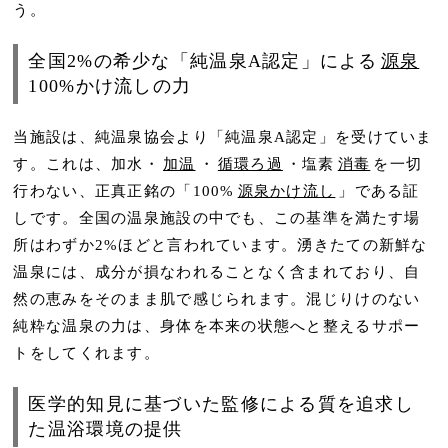
う。
全国2%の希少な「純温泉A認定」による
源泉
100%かけ流しの力
当施設は、純温泉協会より「純温泉A認定」を受けていま
す。これは、加水・
加温
・
循環ろ過
・塩素
消毒
を一切
行わない、正真正銘の「100%
源泉かけ流し
」である証
しです。全国の温泉施設の中でも、この基準を満たす場
所はわずか2%ほどと言われています。湧きたての新鮮な
温泉には、成分が損なわれることなく含まれており、自
然の恵みをそのまま肌で感じられます。混じりけのない
純粋な温泉の力は、身体を本来の状態へと整えるサポー
トをしてくれます。
医学的知見に基づいた監修による質を追求し
た温浴環境の提供