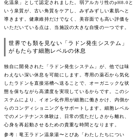
化温泉」として認定されました。弱アルカリ性のpH8.0と
いう泉質が、古い角質をケアし、みずみずしい素肌へと
導きます。健康維持だけでなく、美容面でも高い評価を
いただいている点は、当施設の大きな自慢の一つです。
世界でも類を見ない「ラドン発生システム」
がもたらす細胞レベルの休息
独自に開発された「ラドン発生システム」が、他では味
わえない深い休息を可能にします。専用の薬石から気化
したラドンを直接浴槽へ送ることで、オーガニックな状
態を保ちながら高濃度を実現しているからです。このシ
ステムにより、イオン化作用が細胞に働きかけ、内側か
らのコンディショニングをサポートします。細胞レベル
でのメンテナンス体験は、日常の慌ただしさから離れ、
心身を再起動させるための貴重な時間となります。
参考：竜王ラドン温泉湯〜とぴあ「わたしたちについ