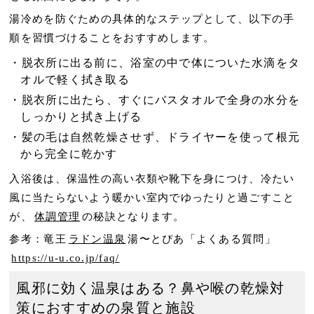
湯冷めを防ぐための具体的なステップとして、以下の手
順を習慣づけることをおすすめします。
脱衣所に出る前に、浴室の中で体についた水滴をタ
オルで軽く拭き取る
脱衣所に出たら、すぐにバスタオルで全身の水分を
しっかりと拭き上げる
髪の毛は自然乾燥させず、ドライヤーを使って根元
から完全に乾かす
入浴後は、保温性の高い衣類や靴下を身につけ、冷たい
風に当たらないよう暖かい室内でゆったりと過ごすこと
が、
体調管理
の秘訣となります。
参考：竜王
ラドン温泉
湯〜とぴあ「よくある質問」
https://u-u.co.jp/faq/
風邪に効く温泉はある？鼻や喉の乾燥対
策におすすめの泉質と施設