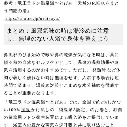
参考：竜王ラドン温泉湯〜とぴあ「天然の化粧水をまと
う潤艶の湯」
https://u-u.co.jp/urutsuya/
まとめ：風邪気味の時は湯冷めに注意
し、無理のない入浴で身体を整えよう
鼻風邪のひき始めで喉や鼻の乾燥が気になる時は、薬に
頼る前の自然なセルフケアとして、温泉の温熱効果や蒸
気を活用するのがおすすめです。ただし、
発熱時
など体
調が著しく優れない時は無理をせず、入浴する場合は短
時間で済ませ、湯冷め対策とこまめな水分補給を徹底す
ることが重要となります。
「竜王ラドン温泉湯〜とぴあ」では、全国で約2%しかな
い100%
源泉
かけ流しの「純温泉A認定」のお湯と、独自
の業務用ラドン発生装置による吸入浴をご提供していま
す。浴室内の豊かな蒸気を深呼吸と共に取り込むこと