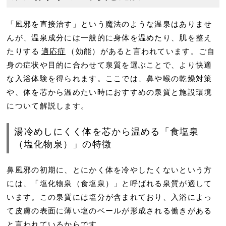
「風邪を直接治す」という魔法のような温泉はありませ
んが、温泉成分には一般的に身体を温めたり、肌を整え
たりする
適応症
（効能）があると言われています。ご自
身の症状や目的に合わせて泉質を選ぶことで、より快適
な入浴体験を得られます。ここでは、鼻や喉の乾燥対策
や、体を芯から温めたい時におすすめの泉質と施設環境
について解説します。
湯冷めしにくく体を芯から温める「食塩泉
（塩化物泉）」の特徴
鼻風邪の初期に、とにかく体を冷やしたくないという方
には、「塩化物泉（食塩泉）」と呼ばれる泉質が適して
います。この泉質には塩分が含まれており、入浴によっ
て皮膚の表面に薄い塩のベールが形成される働きがある
と言われているからです。