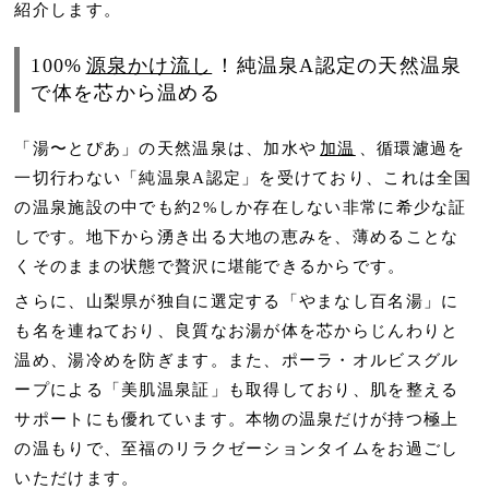
紹介します。
100%
源泉かけ流し
！純温泉A認定の天然温泉
で体を芯から温める
「湯〜とぴあ」の天然温泉は、加水や
加温
、循環濾過を
一切行わない「純温泉A認定」を受けており、これは全国
の温泉施設の中でも約2%しか存在しない非常に希少な証
しです。地下から湧き出る大地の恵みを、薄めることな
くそのままの状態で贅沢に堪能できるからです。
さらに、山梨県が独自に選定する「やまなし百名湯」に
も名を連ねており、良質なお湯が体を芯からじんわりと
温め、湯冷めを防ぎます。また、ポーラ・オルビスグル
ープによる「美肌温泉証」も取得しており、肌を整える
サポートにも優れています。本物の温泉だけが持つ極上
の温もりで、至福のリラクゼーションタイムをお過ごし
いただけます。