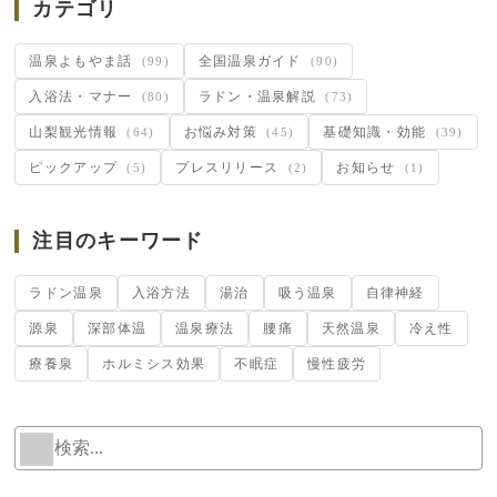
カテゴリ
温泉よもやま話
全国温泉ガイド
(99)
(90)
入浴法・マナー
ラドン・温泉解説
(80)
(73)
山梨観光情報
お悩み対策
基礎知識・効能
(64)
(45)
(39)
ピックアップ
プレスリリース
お知らせ
(5)
(2)
(1)
注目のキーワード
ラドン温泉
入浴方法
湯治
吸う温泉
自律神経
源泉
深部体温
温泉療法
腰痛
天然温泉
冷え性
療養泉
ホルミシス効果
不眠症
慢性疲労
検
W