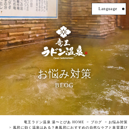
Language
お悩み対策
BLOG
竜王ラドン温泉 湯〜とぴあ HOME
ブログ
お悩み対策
風邪に効く温泉はある？鼻風邪におすすめの自然なケアと泉質選び