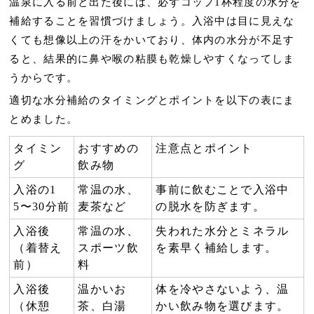
温泉に入る前と出た後には、必ずコップ1杯程度の水分を
補給することを習慣づけましょう。入浴中は目に見えな
くても想像以上の汗をかいており、体内の水分が不足す
ると、結果的に鼻や喉の粘膜も乾燥しやすくなってしま
うからです。
適切な水分補給のタイミングとポイントを以下の表にま
とめました。
タイミン
おすすめの
注意点とポイント
グ
飲み物
入浴の1
常温の水、
事前に飲むことで入浴中
5〜30分前
麦茶など
の脱水を防ぎます。
入浴後
常温の水、
失われた水分とミネラル
（着替え
スポーツ飲
を素早く補給します。
前）
料
入浴後
温かいお
体を冷やさないよう、温
（休憩
茶、白湯
かい飲み物を選びます。