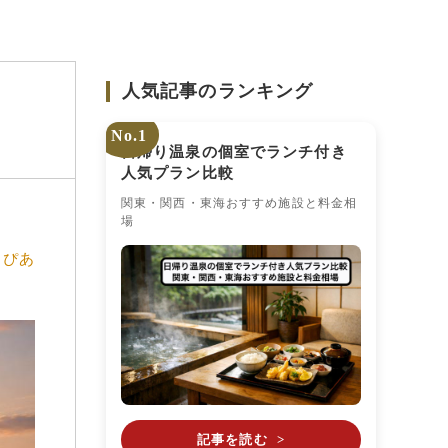
人気記事のランキング
】
No.1
日帰り温泉の個室でランチ付き
人気プラン比較
関東・関西・東海おすすめ施設と料金相
場
とぴあ
記事を読む
>