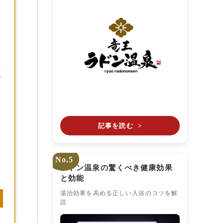
え
呂
活
ご
に
記事を読む
>
No.5
ラドン温泉の驚くべき健康効果
と効能
湯治効果を高める正しい入浴のコツを解
説