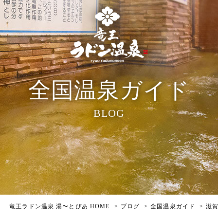
全国温泉ガイド
BLOG
竜王ラドン温泉 湯〜とぴあ HOME
ブログ
全国温泉ガイド
滋