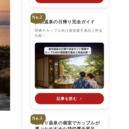
No.2
貸切温泉の日帰り完全ガイド
関東やカップル向け個室露天風呂と料金
比較！
記事を読む
>
No.3
日帰り温泉の個室でカップルが