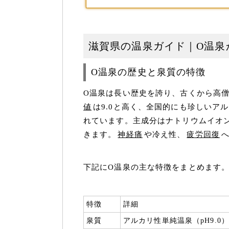
滋賀県の温泉ガイド｜O温泉
O温泉の歴史と泉質の特徴
O温泉は長い歴史を誇り、古くから高
値
は9.0と高く、全国的にも珍しいア
れています。主成分はナトリウムイオ
きます。
神経痛
や冷え性、
疲労回復
下記にO温泉の主な特徴をまとめます
特徴
詳細
泉質
アルカリ性単純温泉（pH9.0）