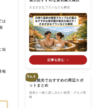
選ぶおすすめな貸切露天風呂
さまざまなプランなども解説
では
泉
に短
記事を読む
>
情報
No.4
山梨観光でおすすめの周辺スポ
ットまとめ
温泉と一緒に楽しみたい絶景・グルメ情
報