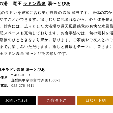
湯 – 竜王
ラドン温泉
湯〜とぴあ
然のラドンを豊富に含む湯が自慢の
温泉
施設です。身体の芯か
やすことができます。湯けむりに包まれながら、心と体を整
。館内には、広々とした大浴場や露天風呂感覚の爽快な水風
憩スペースも完備しております。お食事処では、旬の素材を
浴後のひとときをより豊かに彩ります。ご家族やご友人との
までお楽しみいただけます。癒しと健康をテーマに、皆さま
王ラドン温泉 湯〜とぴあの願いです。
竜王ラドン温泉 湯〜とぴあ
〒400-0113
住所
山梨県甲斐市富竹新田1300-1
電話
055-276-9111
お問い合わせ
ご宿泊予約
日帰り予約