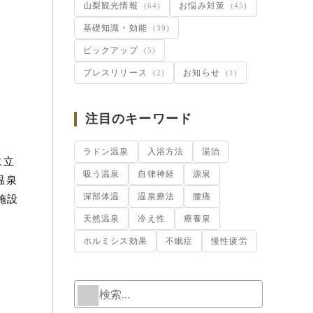
山梨観光情報
お悩み対策
(64)
(45)
基礎知識・効能
(39)
ピックアップ
(5)
プレスリリース
お知らせ
(2)
(1)
注目のキーワード
ラドン温泉
入浴方法
湯治
に立
吸う温泉
自律神経
源泉
温泉
深部体温
温泉療法
腰痛
施設
天然温泉
冷え性
療養泉
ホルミシス効果
不眠症
慢性疲労
検索
When autoc