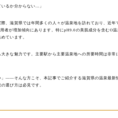
ているか分からない…」
実際、滋賀県では年間多くの人々が温泉地を訪れており、近年
用者が増加傾向にあります。特にpH9.0の美肌成分を含むO温
集めています。
も大きな魅力です。主要駅から主要温泉地への所要時間は非常
い」——そんな方こそ、本記事でご紹介する
滋賀県の温泉最新
設の選び方
は必見です。