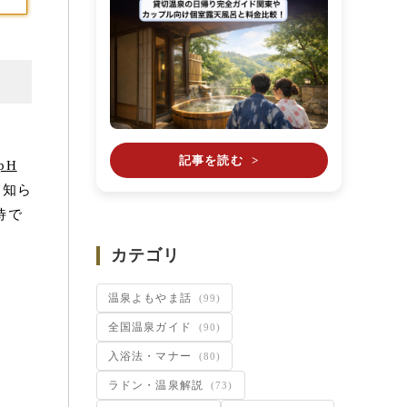
記事を読む
>
pH
て知ら
待で
カテゴリ
温泉よもやま話
(99)
全国温泉ガイド
(90)
入浴法・マナー
(80)
ラドン・温泉解説
(73)