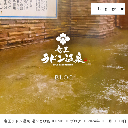
Language
BLOG
竜王ラドン温泉 湯〜とぴあ HOME
ブログ
2024年
3月
19日