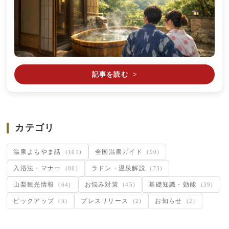
記事を読む
>
カテゴリ
温泉よもやま話
全国温泉ガイド
(101)
(90)
入浴法・マナー
ラドン・温泉解説
(80)
(73)
山梨観光情報
お悩み対策
基礎知識・効能
(64)
(45)
(39)
ピックアップ
プレスリリース
お知らせ
(5)
(2)
(2)