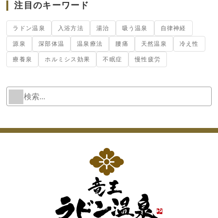
注目のキーワード
ラドン温泉
入浴方法
湯治
吸う温泉
自律神経
源泉
深部体温
温泉療法
腰痛
天然温泉
冷え性
療養泉
ホルミシス効果
不眠症
慢性疲労
検
W