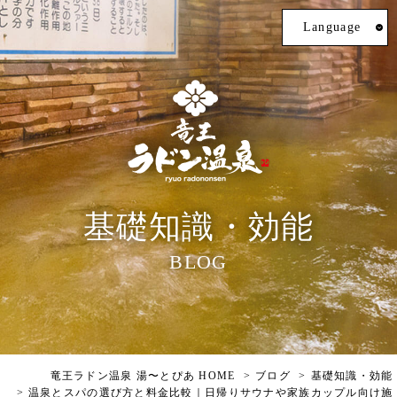
Language
基礎知識・効能
BLOG
竜王ラドン温泉 湯〜とぴあ HOME
ブログ
基礎知識・効能
温泉とスパの選び方と料金比較｜日帰りサウナや家族カップル向け施