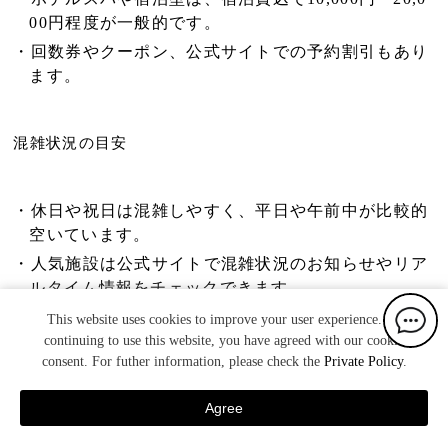
00円程度が一般的です。
回数券やクーポン、公式サイトでの予約割引もあり
ます。
混雑状況の目安
休日や祝日は混雑しやすく、平日や午前中が比較的
空いています。
人気施設は公式サイトで混雑状況のお知らせやリア
ルタイム情報をチェックできます。
This website uses cookies to improve your user experience. By
continuing to use this website, you have agreed with our cookie
便利な持ち物
consent. For futher information, please check the
Private Policy
.
Agree
スパバッグ、タオル、着替え、入浴用コスメなどが
宿泊予約
TEL
日帰り予約
MENU
あると便利です。