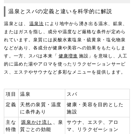
温泉とスパの定義と違いを科学的に解説
温泉とは、
温泉法
により地中から湧き出る温水、鉱泉、
またはガスを指し、成分や温度など厳格な条件が定めら
れています。泉質には炭酸水素塩泉・硫黄泉・塩化物泉
などがあり、各成分が健康や美容への効果をもたらしま
す。一方、スパは本来「
健康増進
施設」を意味し、人工
的に温めた湯やアロマを使ったリラクゼーションサービ
ス、エステやサウナなど多彩なメニューを提供します。
項目
温泉
スパ
定義
天然の泉質・温度
健康・美容を目的とした
に条件あり
施設
主な
源泉かけ流し
、泉
サウナ、エステ、アロ
特徴
質ごとの効能
マ、リラクゼーション