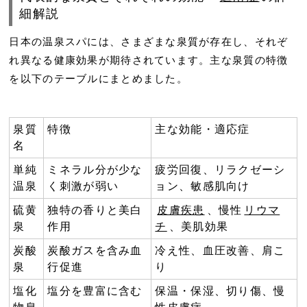
細解説
日本の温泉スパには、さまざまな泉質が存在し、それぞ
れ異なる健康効果が期待されています。主な泉質の特徴
を以下のテーブルにまとめました。
泉質
特徴
主な効能・適応症
名
単純
ミネラル分が少な
疲労回復、リラクゼーシ
温泉
く刺激が弱い
ョン、敏感肌向け
硫黄
独特の香りと美白
皮膚疾患
、慢性
リウマ
泉
作用
チ
、美肌効果
炭酸
炭酸ガスを含み血
冷え性、血圧改善、肩こ
泉
行促進
り
塩化
塩分を豊富に含む
保温・保湿、切り傷、慢