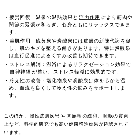
疲労回復
：温泉の温熱効果と
浮力作用
により筋肉や
関節の緊張が和らぎ、心身ともにリラックスできま
す。
美肌作用
：硫黄泉や炭酸泉には皮膚の新陳代謝を促
し、肌のキメを整える働きがあります。特に炭酸泉
は血行促進によるくすみ改善も期待できます。
ストレス解消
：温浴によるリラクゼーション効果で
自律神経
が整い、ストレス軽減に効果的です。
冷え性の改善
：塩化物泉や炭酸泉は体を芯から温
め、血流を良くして冷え性の悩みをサポートしま
す。
このほか、
慢性皮膚疾患
や
関節痛
の緩和、
睡眠の質
向
上など、科学的研究でも高い健康増進効果が確認されて
います。