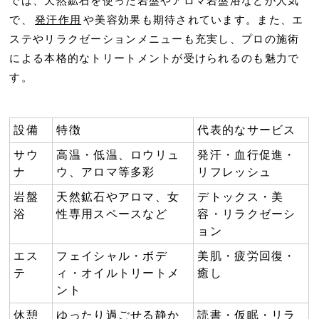
では、天然鉱石を使った岩盤やアロマ岩盤浴などが人気
で、
発汗作用
や美容効果も期待されています。また、エ
ステやリラクゼーションメニューも充実し、プロの施術
による本格的なトリートメントが受けられるのも魅力で
す。
設備
特徴
代表的なサービス
サウ
高温・低温、ロウリュ
発汗・血行促進・
ナ
ウ、アロマ等多彩
リフレッシュ
岩盤
天然鉱石やアロマ、女
デトックス・美
浴
性専用スペースなど
容・リラクゼーシ
ョン
エス
フェイシャル・ボデ
美肌・疲労回復・
テ
ィ・オイルトリートメ
癒し
ント
休憩
ゆったり過ごせる静か
読書・仮眠・リラ