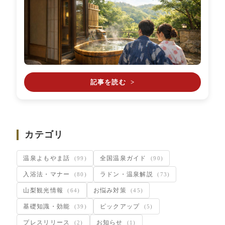
記事を読む
>
カテゴリ
温泉よもやま話
全国温泉ガイド
(99)
(90)
入浴法・マナー
ラドン・温泉解説
(80)
(73)
山梨観光情報
お悩み対策
(64)
(45)
基礎知識・効能
ピックアップ
(39)
(5)
プレスリリース
お知らせ
(2)
(1)