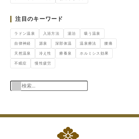
注目のキーワード
ラドン温泉
入浴方法
湯治
吸う温泉
自律神経
源泉
深部体温
温泉療法
腰痛
天然温泉
冷え性
療養泉
ホルミシス効果
不眠症
慢性疲労
検索
When autocomplete res