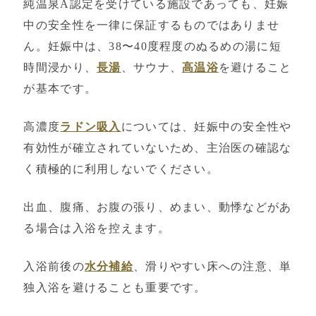
純温泉A認定を受けている施設であっても、妊娠
中の安全性を一律に保証するものではありませ
ん。妊娠中は、38〜40度程度のぬるめの湯に短
時間浸かり、
長湯
、サウナ、
高温浴
を避けること
が基本です。
高濃度
ラドン吸入
については、妊娠中の安全性や
有効性が確立されていないため、主治医の確認な
く積極的に利用しないでください。
出血、腹痛、お腹の張り、めまい、動悸などがあ
る場合は入浴を控えます。
入浴前後の
水分補給
、滑りやすい床への注意、単
独入浴を避けることも重要です。