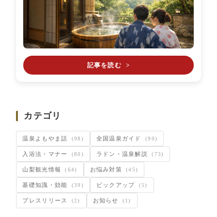
記事を読む
>
カテゴリ
温泉よもやま話
全国温泉ガイド
(98)
(90)
入浴法・マナー
ラドン・温泉解説
(80)
(73)
山梨観光情報
お悩み対策
(64)
(45)
基礎知識・効能
ピックアップ
(39)
(5)
プレスリリース
お知らせ
(2)
(1)