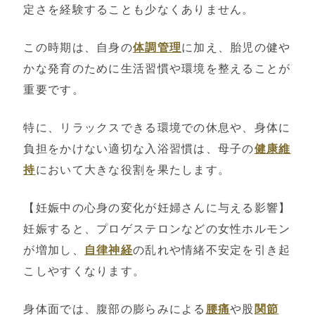
定さを経験することも少なくありません。
この時期は、自身の
体調管理
に加え、胎児の健や
かな発育のために生活習慣や環境を整えることが
重要です。
特に、リラックスできる環境での休息や、身体に
負担をかけない適切な入浴習慣は、母子の
健康維
持
において大きな役割を果たします。
【妊娠中の心身の変化が妊婦さんに与える影響】
妊娠すると、プロゲステロンなどの女性ホルモン
が増加し、
自律神経
の乱れや情緒不安定を引き起
こしやすくなります。
身体面では、腹部の膨らみによる
腰痛
や股
関節