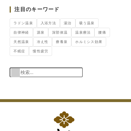
注目のキーワード
ラドン温泉
入浴方法
湯治
吸う温泉
自律神経
源泉
深部体温
温泉療法
腰痛
天然温泉
冷え性
療養泉
ホルミシス効果
不眠症
慢性疲労
検索
When autocomplete res