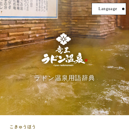
Language
ラドン温泉用語辞典
こきゅうほう