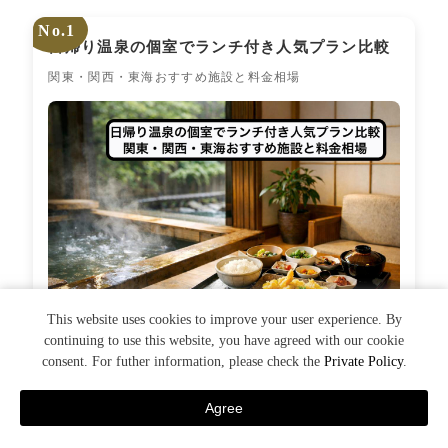
No.1
日帰り温泉の個室でランチ付き人気プラン比較
関東・関西・東海おすすめ施設と料金相場
This website uses cookies to improve your user experience. By
continuing to use this website, you have agreed with our cookie
consent. For futher information, please check the
Private Policy
.
記事を読む
>
Agree
宿泊予約
TEL
日帰り予約
MENU
No.2