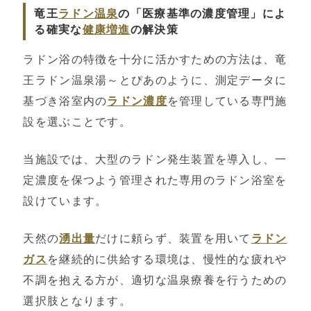
竜王
ラドン温泉
の「医療基準の濃度管理」によ
る確実な
健康増進
の解決策
ラドン浴の特徴を十分に活かすための方法は、竜
王ラドン温泉湯～とぴあのように、測定データに
基づき浴室内の
ラドン濃度
を管理している専門施
設を選ぶことです。
当施設では、大型のラドン発生装置を導入し、一
定濃度を保つよう管理された専用のラドン浴室を
設けています。
天然の
湧出量
だけに頼らず、装置を用いて
ラドン
ガス
を継続的に供給する環境は、慢性的な疲れや
不調を抱える方が、適切な温泉療養を行うための
選択肢となります。