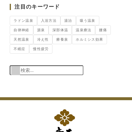
注目のキーワード
ラドン温泉
入浴方法
湯治
吸う温泉
自律神経
源泉
深部体温
温泉療法
腰痛
天然温泉
冷え性
療養泉
ホルミシス効果
不眠症
慢性疲労
検索
When autocomplete res