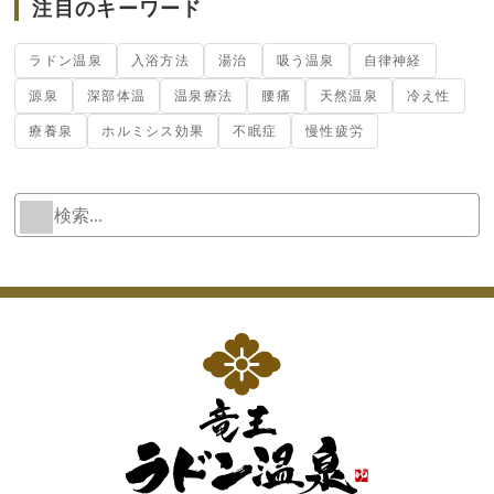
注目のキーワード
ラドン温泉
入浴方法
湯治
吸う温泉
自律神経
源泉
深部体温
温泉療法
腰痛
天然温泉
冷え性
療養泉
ホルミシス効果
不眠症
慢性疲労
検
W