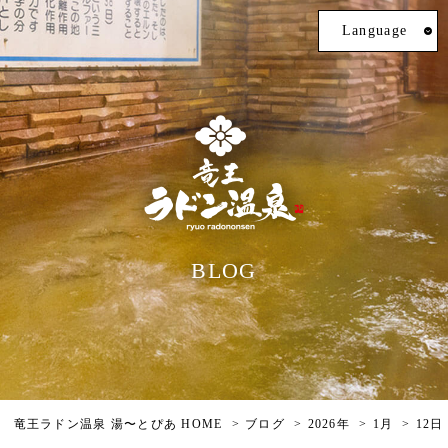
Language
BLOG
竜王ラドン温泉 湯〜とぴあ HOME
ブログ
2026年
1月
12日