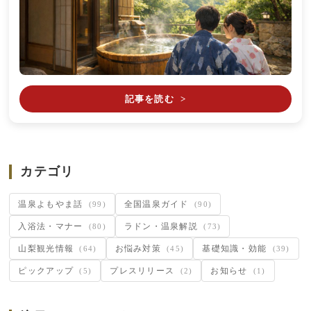
記事を読む
>
カテゴリ
温泉よもやま話
全国温泉ガイド
(99)
(90)
入浴法・マナー
ラドン・温泉解説
(80)
(73)
山梨観光情報
お悩み対策
基礎知識・効能
(64)
(45)
(39)
ピックアップ
プレスリリース
お知らせ
(5)
(2)
(1)