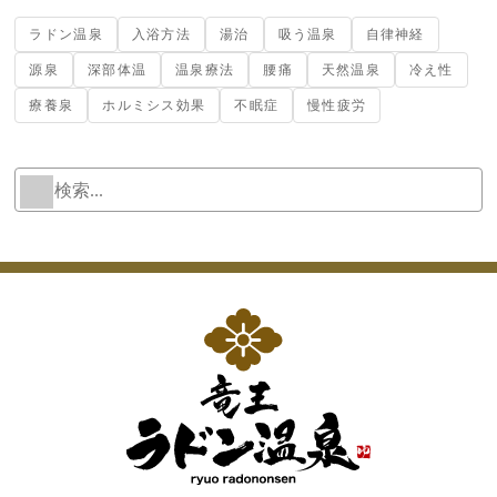
ラドン温泉
入浴方法
湯治
吸う温泉
自律神経
源泉
深部体温
温泉療法
腰痛
天然温泉
冷え性
療養泉
ホルミシス効果
不眠症
慢性疲労
検
W