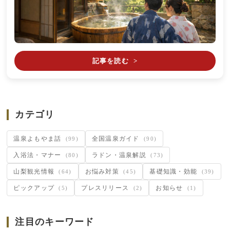
記事を読む
>
カテゴリ
温泉よもやま話
全国温泉ガイド
(99)
(90)
入浴法・マナー
ラドン・温泉解説
(80)
(73)
山梨観光情報
お悩み対策
基礎知識・効能
(64)
(45)
(39)
ピックアップ
プレスリリース
お知らせ
(5)
(2)
(1)
注目のキーワード