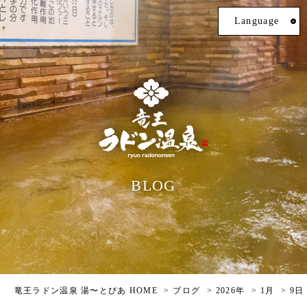
Language
BLOG
竜王ラドン温泉 湯〜とぴあ HOME
ブログ
2026年
1月
9日