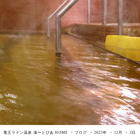
竜王ラドン温泉 湯〜とぴあ HOME
ブログ
2025年
12月
3日