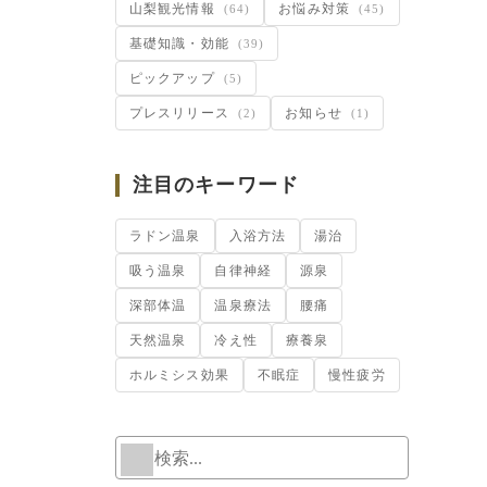
山梨観光情報
お悩み対策
(64)
(45)
基礎知識・効能
(39)
ピックアップ
(5)
プレスリリース
お知らせ
(2)
(1)
注目のキーワード
ラドン温泉
入浴方法
湯治
吸う温泉
自律神経
源泉
深部体温
温泉療法
腰痛
天然温泉
冷え性
療養泉
ホルミシス効果
不眠症
慢性疲労
検索
When autoc