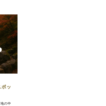
スポッ
泉地の中