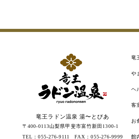
竜
や
ヘ
客
竜王ラドン温泉 湯〜とぴあ
お
〒400-0113
山梨県甲斐市富竹新田1300-1
TEL：055-276-9111
FAX：055-276-9999
館