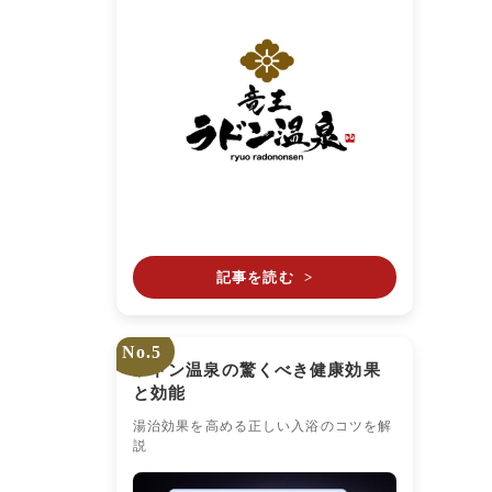
記事を読む
>
No.5
ラドン温泉の驚くべき健康効果
と効能
湯治効果を高める正しい入浴のコツを解
説