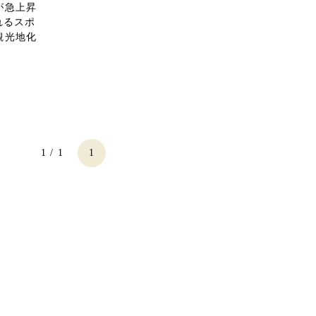
が急上昇
れるスポ
観光地化
1 / 1
1