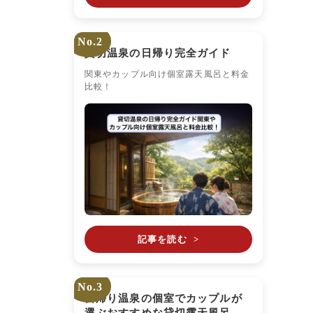
No.2
貸切温泉の日帰り完全ガイド
関東やカップル向け個室露天風呂と料金
比較！
記事を読む
>
No.3
日帰り温泉の個室でカップルが