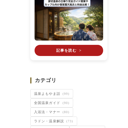
記事を読む
>
カテゴリ
温泉よもやま話
(99)
全国温泉ガイド
(90)
入浴法・マナー
(80)
ラドン・温泉解説
(73)