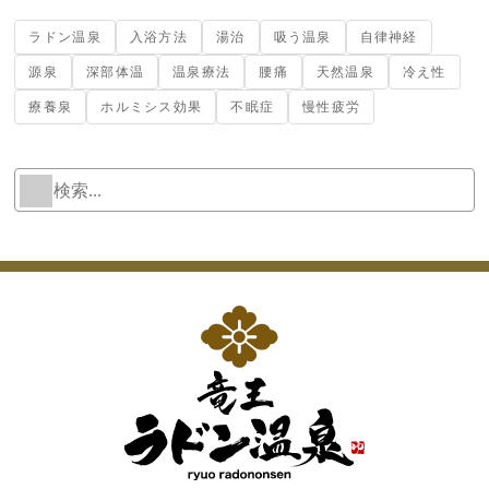
ラドン温泉
入浴方法
湯治
吸う温泉
自律神経
源泉
深部体温
温泉療法
腰痛
天然温泉
冷え性
療養泉
ホルミシス効果
不眠症
慢性疲労
検
W