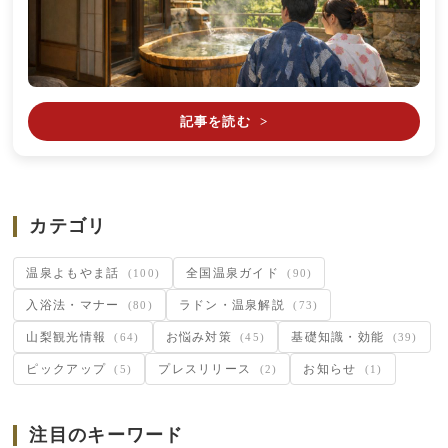
記事を読む
>
カテゴリ
温泉よもやま話
全国温泉ガイド
(100)
(90)
入浴法・マナー
ラドン・温泉解説
(80)
(73)
山梨観光情報
お悩み対策
基礎知識・効能
(64)
(45)
(39)
ピックアップ
プレスリリース
お知らせ
(5)
(2)
(1)
注目のキーワード