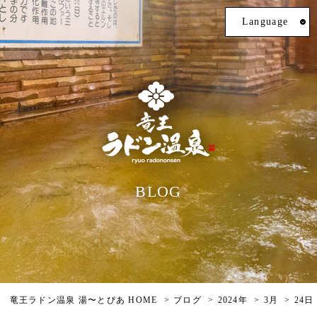
Language
BLOG
竜王ラドン温泉 湯〜とぴあ HOME
ブログ
2024年
3月
24日